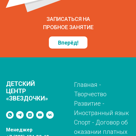
ЗАПИСАТЬСЯ НА
ПРОБНОЕ ЗАНЯТИЕ
Вперёд!
ДЕТСКИЙ
Главная
-
ЦЕНТР
Творчество
«ЗВЕЗДОЧКИ»
Развитие
-
Иностранный язык
Спорт
-
Договор об
Менеджер
оказании платных