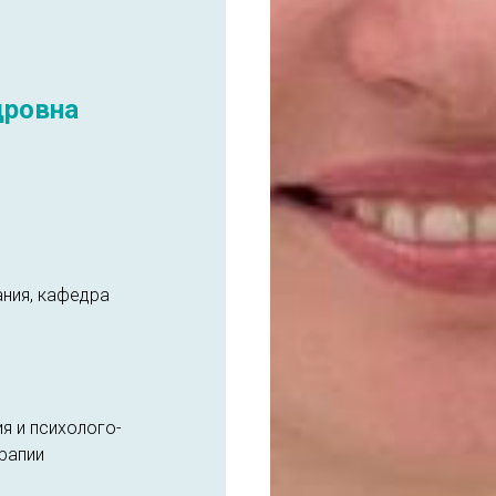
дровна
ания, кафедра
я и психолого-
рапии