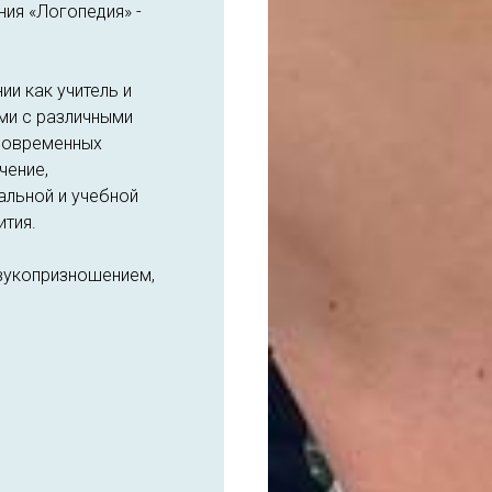
ия «Логопедия» -
и как учитель и
ми с различными
современных
чение,
альной и учебной
ития.
звукопризношением,