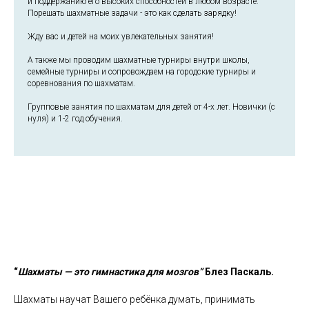
и поддержанию его высоких способностей в любом возрасте.
Порешать шахматные задачи - это как сделать зарядку!
Жду вас и детей на моих увлекательных занятия!
А также мы проводим шахматные турниры внутри школы,
семейные турниры и сопровождаем на городские турниры и
соревнования по шахматам.
Групповые занятия по шахматам для детей от 4-х лет. Новички (с
нуля) и 1-2 год обучения.
“
Шахматы — это гимнастика для мозгов”
Блез Паскаль.
Шахматы научат Вашего ребёнка думать, принимать