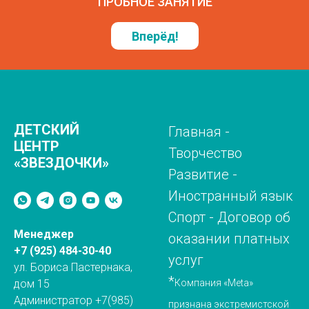
ПРОБНОЕ ЗАНЯТИЕ
Вперёд!
ДЕТСКИЙ
Главная
-
ЦЕНТР
Творчество
«ЗВЕЗДОЧКИ»
Развитие
-
Иностранный язык
Спорт
-
Договор об
Менеджер
оказании платных
+7 (925) 484-30-40
услуг
ул. Бориса Пастернака,
*
дом 15
Компания «Meta»
Администратор +7(985)
признана экстремистской